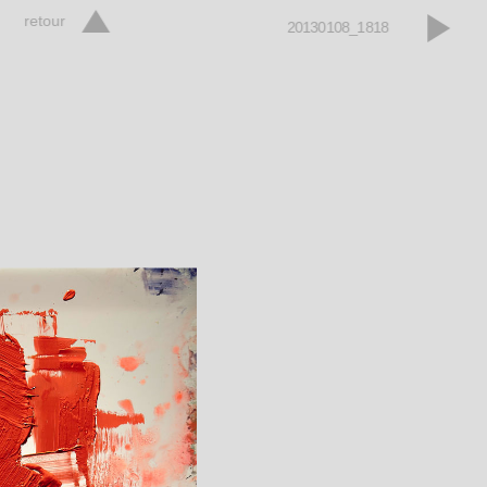
retour
20130108_1818