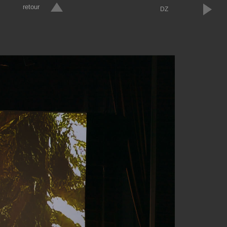
retour
DZ