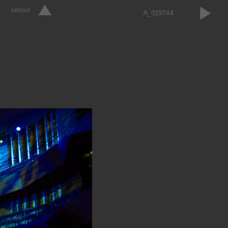
retour
A_019744